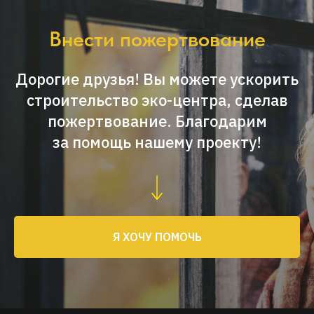
Внести
пожертвование
Дорогие друзья! Вы можете ускорить
строительство эко-центра, сделав
пожертвование. Благодарим
за помощь нашему проекту!
Я ХОЧУ ПОМОЧЬ